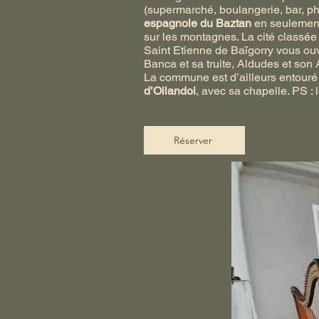
(superm
arché, boulangerie, bar, p
espagnole du Baztan
en seulement 
sur les montagnes. La cité classé
Saint Etienne de Baïgorry vous ouv
Banca et sa truite, Aldudes et son
La commune est d’ailleurs entouré 
d’Oilandoi
, avec sa chapelle. PS :
Réserver