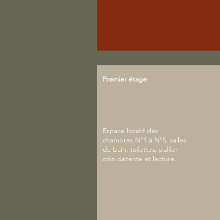
Premier étage
Espace locatif des
chambres N°1 à N°5, salles
de bain, toilettes, pallier
coin détente et lecture.