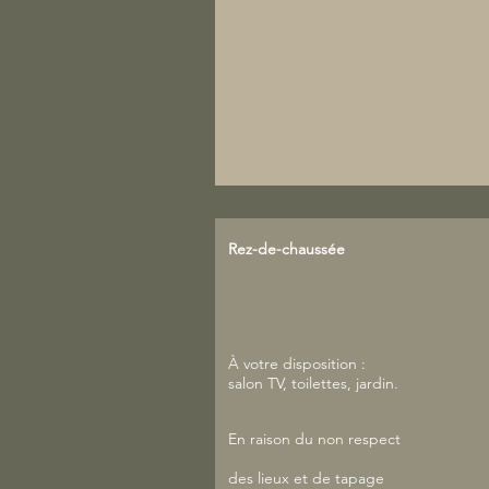
Rez-de-chaussée
À votre disposition :
salon TV, toilettes, jardin.
En raison du non respect
des lieux et de tapage