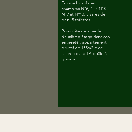
Espace locatif des
chambres N°6, N°7,N°8,
N°9 et N°10, 5 salles de
bain, 5 toilettes.
Possibilité de louer le
deuxième étage dans son
entièreté : appartement
privatif de 135m2 avec
salon-cuisine,TV, poêle à
granule. .