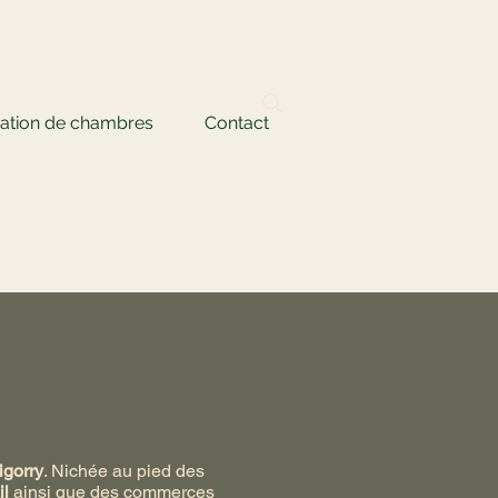
ation de chambres
Contact
igorry
. Nichée au pied des
il
ainsi que des commerces