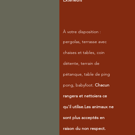
Extérieurs
À votre disposition :
pergolas,
terrasse avec
chaises et tables, coin
détente, terrain de
pétanque, table de ping
pong, babyfoot.
Chacun
rangera et nettoiera ce
qu'il utilise.Les animaux ne
sont plus
acceptés
en
raison du non respect.