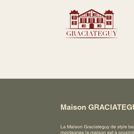
Maison GRACIATEG
La Maison Graciateguy de style ba
montagnes la maison est à proxim