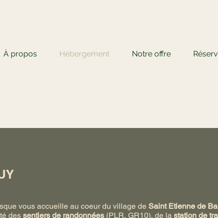
À propos
Hébergement
Notre offre
Réserv
UY
sque vous accueille au coeur du village de
Saint Etienne de Ba
ité des
sentiers de randonnées
(PLR, GR10), de la
station de tra