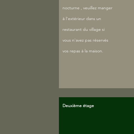
nocturne
, veuillez manger
à l'extérieur dans un
restaurant du village si
vous n'avez pas réservés
vos repas à la maison.
Deuxième étage